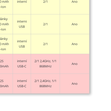
0 mAh
interní
2/1
Ano
i-Ion
lánky
interni
0 mAh
2/1
Ano
USB
i-Ion
lánky
interní
0 mAh
2/1
Ano
USB
i-Ion
2S
interní
2/1 2,4GHz, 1/1
Ano
00mAh
USB-C
868MHz
2S
interní
2/1 2,4GHz, 1/1
Ano
00mAh
USB-C
868MHz