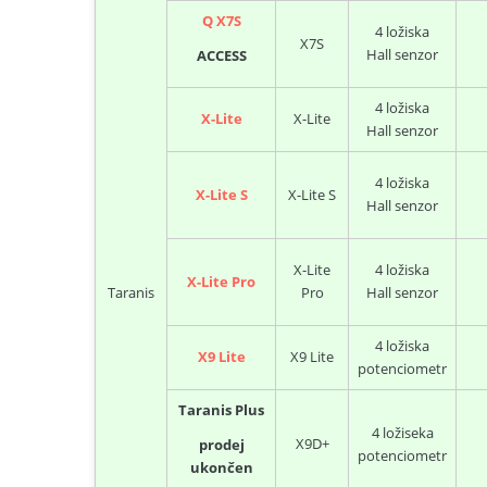
Q X7S
4 ložiska
X7S
Hall senzor
ACCESS
4 ložiska
X-Lite
X-Lite
Hall senzor
4 ložiska
X-Lite S
X-Lite S
Hall senzor
X-Lite
4 ložiska
X-Lite Pro
Taranis
Pro
Hall senzor
4 ložiska
X9 Lite
X9 Lite
potenciometr
Taranis Plus
4 ložiseka
X9D+
prodej
potenciometr
ukončen