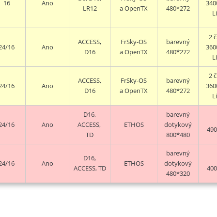
16
Ano
340
LR12
a
OpenTX
480*272
L
2
č
ACCESS,
FrSky-OS
barevný
24/16
Ano
360
D16
a
OpenTX
480*272
L
2
č
ACCESS,
FrSky-OS
barevný
24/16
Ano
360
D16
a
OpenTX
480*272
L
D16,
barevný
24/16
Ano
ACCESS,
ETHOS
dotykový
49
TD
800*480
barevný
D16,
24/16
Ano
ETHOS
dotykový
ACCESS, TD
40
480*320