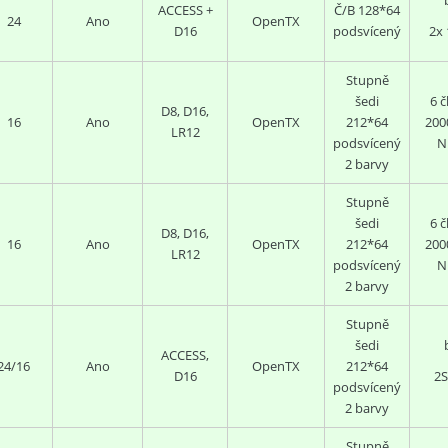
ACCESS +
Č/B 128*64
24
Ano
OpenTX
D16
podsvícený
2x 
Stupně
šedi
6 
D8, D16,
16
Ano
OpenTX
212*64
200
LR12
podsvícený
N
2 barvy
Stupně
šedi
6
č
D8, D16,
16
Ano
OpenTX
212*64
200
LR12
podsvícený
N
2 barvy
Stupně
šedi
ACCESS,
24/16
Ano
OpenTX
212*64
D16
2S
podsvícený
2 barvy
Stupně