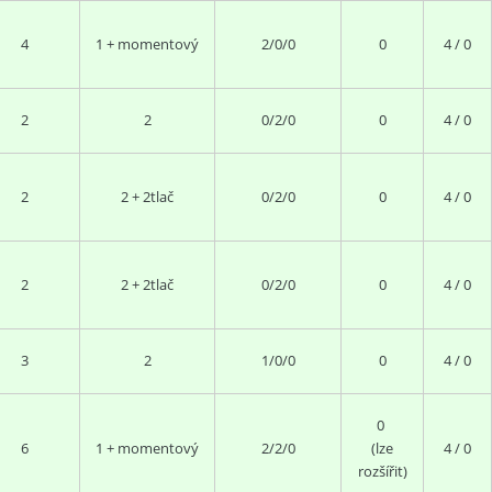
4
1 + momentový
2/0/0
0
4 / 0
2
2
0/2/0
0
4 / 0
2
2 + 2tlač
0/2/0
0
4 / 0
2
2 + 2tlač
0/2/0
0
4 / 0
3
2
1/0/0
0
4 / 0
0
6
1 + momentový
2/2/0
(lze
4 / 0
rozšířit)