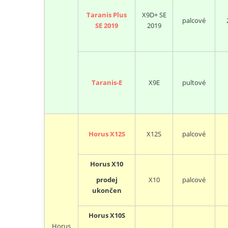
Taranis Plus
X9D+ SE
palcové
SE 2019
2019
Taranis-E
X9E
pultové
Horus X12S
X12S
palcové
Horus X10
X10
palcové
prodej
ukončen
Horus X10S
Horus