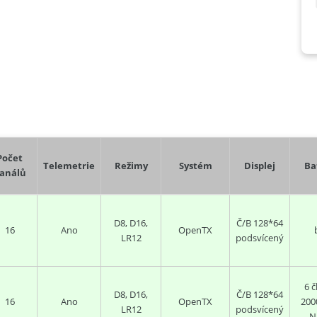
Počet
Telemetrie
Režimy
Systém
Displej
Ba
análů
D8, D16,
Č/B 128*64
16
Ano
OpenTX
LR12
podsvícený
6 
D8, D16,
Č/B 128*64
16
Ano
OpenTX
200
LR12
podsvícený
N