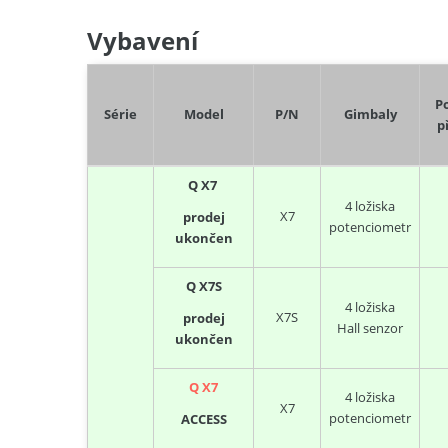
Vybavení
Po
Série
Model
P/N
Gimbaly
p
Q X7
4 ložiska
X7
prodej
potenciometr
ukončen
Q X7S
4 ložiska
X7S
prodej
Hall senzor
ukončen
Q X7
4 ložiska
X7
potenciometr
ACCESS