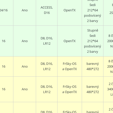
šedi
ACCESS,
24/16
Ano
OpenTX
212*64
D16
2S
podsvícený
2 barvy
Stupně
šedi
8
č
D8, D16,
16
Ano
OpenTX
212*64
200
LR12
podsvícený
N
2 barvy
8
č
D8, D16,
FrSky-OS
barevný
16
Ano
200
LR12
a
OpenTX
480*272
N
2
č
D8, D16,
FrSky-OS
barevný
16
Ano
340
LR12
a
OpenTX
480*272
L
2
č
D8, D16,
FrSky-OS
barevný