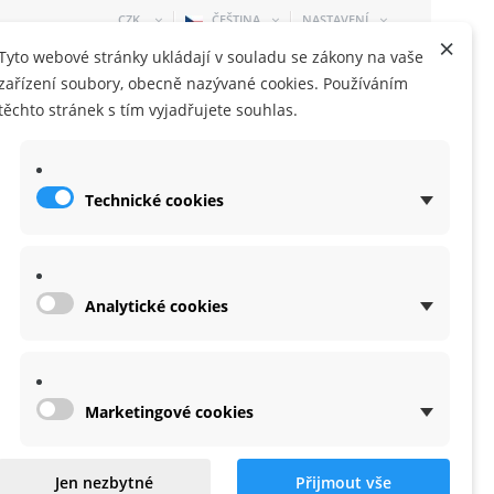
CZK
ČEŠTINA
NASTAVENÍ
×
Tyto webové stránky ukládají v souladu se zákony na vaše
zařízení soubory, obecně nazývané cookies. Používáním
těchto stránek s tím vyjadřujete souhlas.
Technické cookies
NÁKUPNÍ KOŠÍK
0 KUS
-
0,00 KČ
Analytické cookies
Marketingové cookies
Jen nezbytné
Přijmout vše