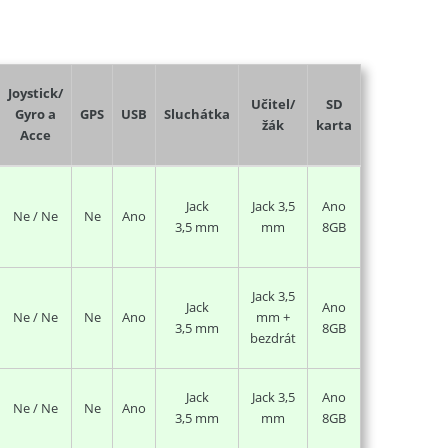
Joystick/
Učitel/
SD
Gyro a
GPS
USB
Sluchátka
žák
karta
Acce
Jack
Jack 3,5
Ano
Ne / Ne
Ne
Ano
3,5 mm
mm
8GB
Jack 3,5
Jack
Ano
Ne / Ne
Ne
Ano
mm +
3,5 mm
8GB
bezdrát
Jack
Jack 3,5
Ano
Ne / Ne
Ne
Ano
3,5 mm
mm
8GB