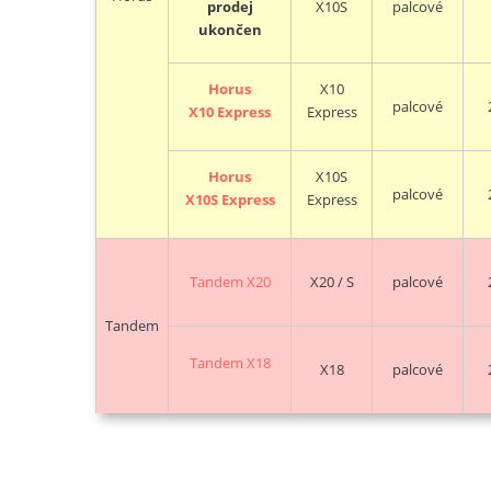
X10S
palcové
prodej
ukončen
Horus
X10
palcové
X10
Express
Express
Horus
X10S
palcové
X10S
Express
Express
Tandem X20
X20 / S
palcové
Tandem
Tandem X18
X18
palcové