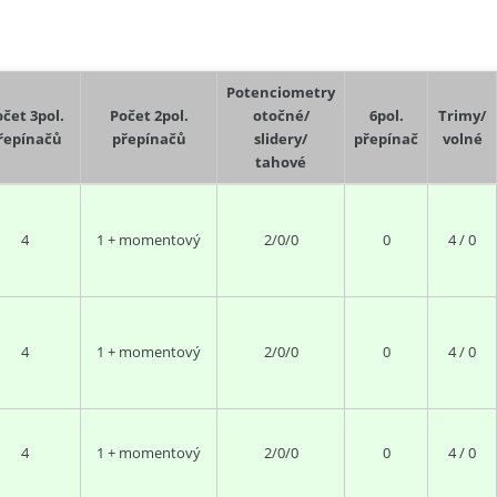
Potenciometry
čet 3pol.
Počet 2pol.
otočné/
6pol.
Trimy/
řepínačů
přepínačů
slidery/
přepínač
volné
tahové
4
1 + momentový
2/0/0
0
4 / 0
4
1 + momentový
2/0/0
0
4 / 0
4
1 + momentový
2/0/0
0
4 / 0