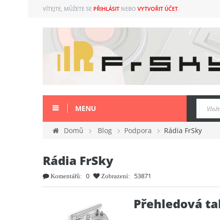
VÍTEJTE, MŮŽETE SE
PŘIHLÁSIT
NEBO
VYTVOŘIT ÚČET
MENU
Domů
Blog
Podpora
Rádia FrSky
Rádia FrSky
0
53871
Komentářů:
Zobrazení:
Přehledová ta