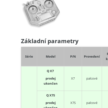
Základní parametry
Série
Model
P/N
Provedení
k
Q X7
X7
palcové
prodej
ukončen
Q X7S
X7S
palcové
prodej
ukončen