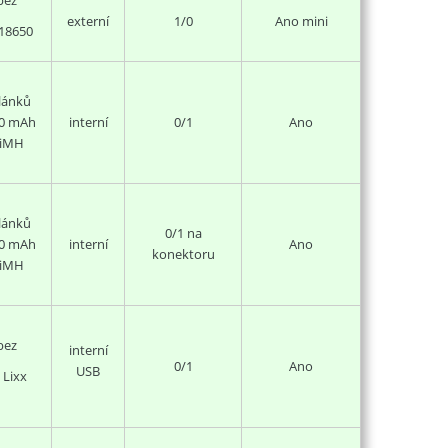
externí
1/0
Ano mini
18650
článků
0 mAh
interní
0/1
Ano
iMH
lánků
0/1 na
0 mAh
interní
Ano
konektoru
iMH
bez
interní
0/1
Ano
USB
 Lixx