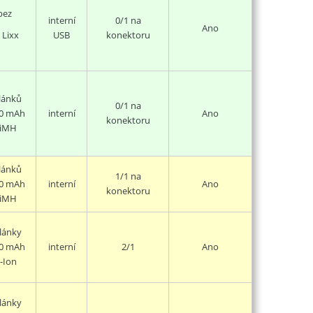
bez
interní
0/1 na
Ano
USB
konektoru
 Lixx
lánků
0/1
na
0 mAh
interní
Ano
konektoru
iMH
lánků
1/1 na
0 mAh
interní
Ano
konektoru
iMH
lánky
0 mAh
interní
2/1
Ano
i-Ion
lánky