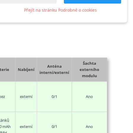
Přejít na stránku Podrobně o cookies
Šachta
Anténa
terie
Nabíjení
externího
interní/externí
modulu
bez
externí
0/1
Ano
článků
0 mAh
externí
0/1
Ano
iMH