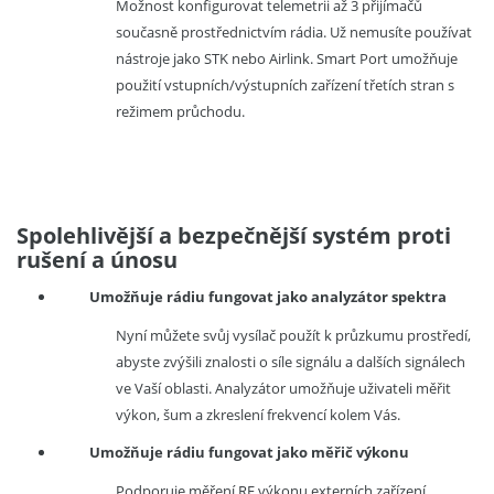
Možnost konfigurovat telemetrii až 3 přijímačů
současně prostřednictvím rádia. Už nemusíte používat
nástroje jako STK nebo Airlink. Smart Port umožňuje
použití vstupních/výstupních zařízení třetích stran s
režimem průchodu.
Spolehlivější a bezpečnější systém proti
rušení a únosu
Umožňuje rádiu fungovat jako analyzátor spektra
Nyní můžete svůj vysílač použít k průzkumu prostředí,
abyste zvýšili znalosti o síle signálu a dalších signálech
ve Vaší oblasti. Analyzátor umožňuje uživateli měřit
výkon, šum a zkreslení frekvencí kolem Vás.
Umožňuje rádiu fungovat jako měřič výkonu
Podporuje měření RF výkonu externích zařízení.