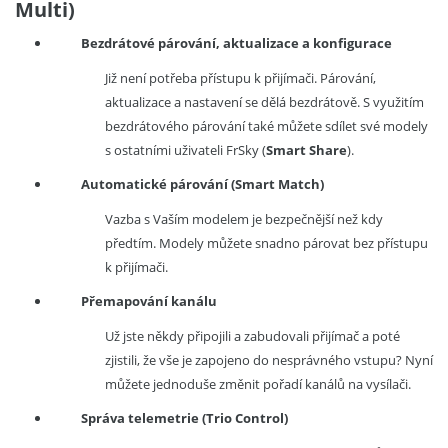
Multi)
Bezdrátové párování, aktualizace a konfigurace
Již není potřeba přístupu k přijímači. Párování,
aktualizace a nastavení se dělá bezdrátově. S využitím
bezdrátového párování také můžete sdílet své modely
s ostatními uživateli FrSky (
Smart Share
).
Automatické párování (Smart Match)
Vazba s Vaším modelem je bezpečnější než kdy
předtím. Modely můžete snadno párovat bez přístupu
k přijímači.
Přemapování kanálu
Už jste někdy připojili a zabudovali přijímač a poté
zjistili, že vše je zapojeno do nesprávného vstupu? Nyní
můžete jednoduše změnit pořadí kanálů na vysílači.
Správa telemetrie (Trio Control)