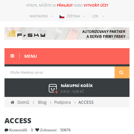
VÍTEJTE, MŮŽETE SE
PŘIHLÁSIT
NEBO
VYTVOŘIT ÚČET
NASTAVENÍ
ČEŠTINA
CZK
MENU
NÁKUPNÍ KOŠÍK
0 KUS
-
0,00 KČ
Domů
Blog
Podpora
ACCESS
ACCESS
0
50876
Komentářů:
Zobrazení: