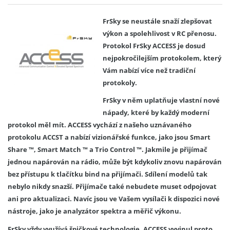
FrSky se neustále snaží zlepšovat
výkon a spolehlivost v RC přenosu.
Protokol FrSky ACCESS je dosud
nejpokročilejším protokolem, který
Vám nabízí více než tradiční
protokoly.
FrSky v něm uplatňuje vlastní nové
nápady, které by každý moderní
protokol měl mít. ACCESS vychází z našeho uznávaného
protokolu ACCST a nabízí vizionářské funkce, jako jsou Smart
Share ™, Smart Match ™ a Trio Control ™. Jakmile je přijímač
jednou napárován na rádio, může být kdykoliv znovu napárován
bez přístupu k tlačítku bind na přijímači. Sdílení modelů tak
nebylo nikdy snazší. Přijímače také nebudete muset odpojovat
ani pro aktualizaci. Navíc jsou ve Vašem vysílači k dispozici nové
nástroje, jako je analyzátor spektra a měřič výkonu.
FrSky vždy využívá špičkové technologie. ACCESS vyvinul proto,