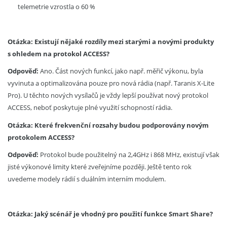
telemetrie vzrostla o 60 %
Otázka: Existují nějaké rozdíly mezi starými a novými produkty
s ohledem na protokol ACCESS?
Odpověď:
Ano. Část nových funkcí, jako např. měřič výkonu, byla
vyvinuta a optimalizována pouze pro nová rádia (např. Taranis X-Lite
Pro). U těchto nových vysílačů je vždy lepší používat nový protokol
ACCESS, neboť poskytuje plné využití schopností rádia.
Otázka: Které frekvenční rozsahy budou podporovány novým
protokolem ACCESS?
Odpověď:
Protokol bude použitelný na 2,4GHz i 868 MHz, existují však
jisté výkonové limity které zveřejníme později. Ještě tento rok
uvedeme modely rádií s duálním interním modulem.
Otázka: Jaký scénář je vhodný pro použití funkce Smart Share?