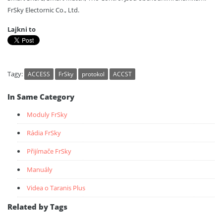
FrSky Electornic Co., Ltd.
Lajkni to
Tagy:
ACCESS
FrSky
protokol
ACCST
In Same Category
Moduly FrSky
Rádia FrSky
Přijímače FrSky
Manuály
Videa o Taranis Plus
Related by Tags