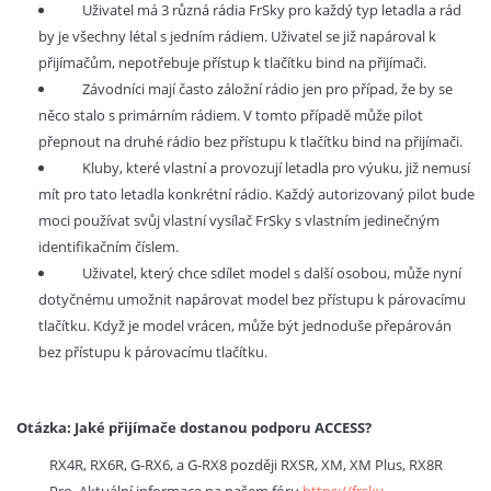
Uživatel má 3 různá rádia FrSky pro každý typ letadla a rád
by je všechny létal s jedním rádiem.
Uživatel se již napároval
k
přijímačům, nepotřebuje přístup k tlačítku bind na přijímači.
Závodníci mají často záložní rádio jen pro případ, že by se
něco stalo s primárním rádiem. V tomto případě může pilot
přepnout na druhé rádio bez přístupu k tlačítku bind na přijímači.
Kluby, které vlastní a provozují letadla pro výuku, již nemusí
mít pro tato letadla konkrétní rádio. Každý autorizovaný pilot bude
moci používat svůj vlastní vysílač FrSky s vlastním jedinečným
identifikačním číslem.
Uživatel, který chce sdílet model s další osobou, může nyní
dotyčnému umožnit napárovat model bez přístupu k párovacímu
tlačítku. Když je model vrácen, může být jednoduše přepárován
bez přístupu k párovacímu tlačítku.
Otázka: Jaké přijímače dostanou podporu ACCESS?
RX4R, RX6R, G-RX6, a G-RX8 později RXSR, XM, XM Plus, RX8R