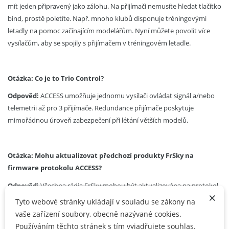
mít jeden připravený jako zálohu. Na přijímači nemusíte hledat tlačítko
bind, prostě poletíte. Např. mnoho klubů disponuje tréningovými
letadly na pomoc začínajícím modelářům. Nyní můžete povolit více
vysílačům, aby se spojily s přijímačem v tréningovém letadle.
Otázka: Co je to Trio Control?
Odpověď:
ACCESS umožňuje jednomu vysílači ovládat signál
a/nebo
telemetrii až pro 3 přijímače. Redundance přijímače poskytuje
mimořádnou úroveň zabezpečení při létání větších modelů.
Otázka: Mohu aktualizovat předchozí produkty FrSky na
firmware protokolu ACCESS?
Odpověď:
Všechna rádia FrSky mohou být aktualizována na protokol
×
ACCESS a přijímače řady X, S, XM, RX a GX budou postupně testovány
Tyto webové stránky ukládají v souladu se zákony na
a přidávány do seznamu kompatibility. Momentálně ale nejsou známé
vaše zařízení soubory, obecně nazývané cookies.
termíny. FrSky nadále studuje možnosti migrace pro starší produkty,
Používáním těchto stránek s tím vyjadřujete souhlas.