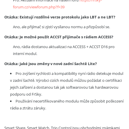
Pro. Aktuální informace na našem fóru
https://frsky-
forum.cz/viewforum.php?f=39
Otázka: Existují rozdílné verze protokolu jako LBT a ne LBT?
Ano, ale přijímač si zjistí vysílanou normu a přizpůsobí se.
Otázka: Je možné použít ACCST přijímače s rádiem ACCESS?
Ano, rádia dostanou aktualizaci na ACCESS + ACCST D16 pro
interní modul.
Otázka: Jaké jsou změny v nové zadní šachtě Lite?
Pro zvýšení rychlosti a kompatibility nyní rádio detekuje modul
v zadní šachtě. Výrobci cizích modulů můžou požádat o certifikaci
jejich zařízení a dostanou tak jak softwarovou tak hardwarovou
podporu od FrSky.
Používání necertifikovaného modulu může způsobit poškození
rádia a ztrátu záruky.
Smart Share, Smart Match, Trio Control jsou obchodními známkami