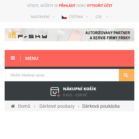
VÍTEJTE, MŮŽETE SE
PŘIHLÁSIT
NEBO
VYTVOŘIT ÚČET
NASTAVENÍ
ČEŠTINA
CZK
MENU
NÁKUPNÍ KOŠÍK
0 KUS
-
0,00 KČ
Domů
Dárkové poukazy
Dárková poukázka
200 Kč