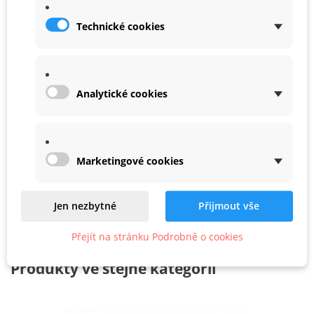
Pokud si přejete vygenerovat více kódů na různé částky,
Technické cookies
uveďte to prosím do poznámky k objednávce.
Kód Vám bude zaslán po obdržení platby na Váš e-mail.
Analytické cookies
Marketingové cookies
Jen nezbytné
Přijmout vše
Přejít na stránku Podrobně o cookies
Podobné
Produkty ve stejné kategorii