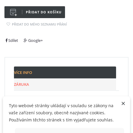
PŘIDAT DO KOŠÍKU
PŘIDAT DO MÉHO SEZNAMU PŘÁNÍ
Sdílet
Google+
VÍCE INFO
ZÁRUKA
×
Poukázky lze kombinovat pro dosažení vyšší hodnoty.
Tyto webové stránky ukládají v souladu se zákony na
Při objednání poukazu zvolte jako formu platby bankovní
vaše zařízení soubory, obecně nazývané cookies.
převod nebo PayPal.
Používáním těchto stránek s tím vyjadřujete souhlas.
Po obdržení platby Vám bude vygenerován slevový kód s
celkovou částkou a platností jednoho roku.