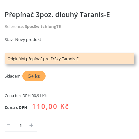
Přepínač 3poz. dlouhý Taranis-E
Reference:
3posSwitchlongTE
Stav
Nový produkt
Originální přepínač pro FrSky Taranis-E
5+
ks
Skladem:
Cena bez DPH
90,91 Kč
110,00 Kč
Cena s DPH