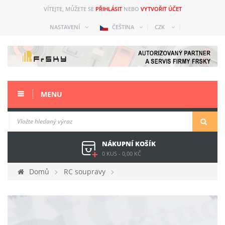
VÍTEJTE, MŮŽETE SE
PŘIHLÁSIT
NEBO
VYTVOŘIT ÚČET
NASTAVENÍ
ČEŠTINA
CZK
MENU
NÁKUPNÍ KOŠÍK
0 KUS
-
0,00 KČ
Domů
RC soupravy
Náhradní díly a přísl. starší
Taranis-E (X9E)
Náhradní díly
Přepínač 3poz. dlouhý Taranis-E