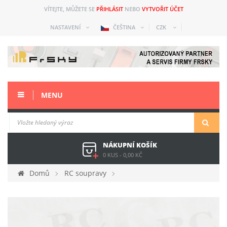
VÍTEJTE, MŮŽETE SE
PŘIHLÁSIT
NEBO
VYTVOŘIT ÚČET
NASTAVENÍ
ČEŠTINA
CZK
MENU
NÁKUPNÍ KOŠÍK
0 KUS
-
0,00 KČ
Domů
RC soupravy
Náhradní díly a přísl. starší
Horus (X12S)
Náhradní díly
Pár sliderů pro Horus