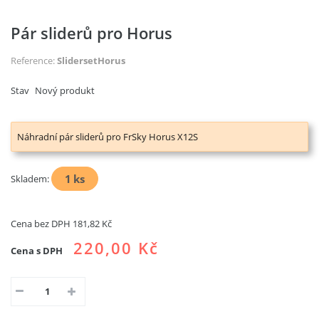
Pár sliderů pro Horus
Reference:
SlidersetHorus
Stav
Nový produkt
Náhradní pár sliderů pro FrSky Horus X12S
1
ks
Skladem:
Cena bez DPH
181,82 Kč
220,00 Kč
Cena s DPH