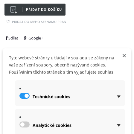
PŘIDAT DO KOŠÍKU
PŘIDAT DO MÉHO SEZNAMU PŘÁNÍ
Sdílet
Google+
×
Tyto webové stránky ukládají v souladu se zákony na
vaše zařízení soubory, obecně nazývané cookies.
VÍCE INFO
Používáním těchto stránek s tím vyjadřujete souhlas.
ZÁRUKA
Technické cookies
Analytické cookies