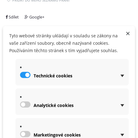
PŘIDAT DO MÉHO SEZNAMU PŘÁNÍ
Sdílet
Google+
×
Tyto webové stránky ukládají v souladu se zákony na
vaše zařízení soubory, obecně nazývané cookies.
Používáním těchto stránek s tím vyjadřujete souhlas.
ZÁRUKA
Technické cookies
Podobné
Analytické cookies
Produkty ve stejné kategorii
Marketingové cookies