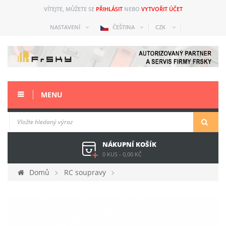
VÍTEJTE, MŮŽETE SE
PŘIHLÁSIT
NEBO
VYTVOŘIT ÚČET
NASTAVENÍ
ČEŠTINA
CZK
MENU
NÁKUPNÍ KOŠÍK
0 KUS
-
0,00 KČ
Domů
RC soupravy
Náhradní díly a přísl. starší
Horus (X10)
Náhradní díly
Kolečko karbon