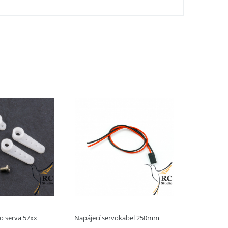
o serva 57xx
Napájecí servokabel 250mm
Ykabel 1:3