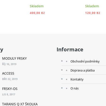
Skladem
Skladem
400,00 Kč
120,00 Kč
 DO KOŠÍKU
PŘIDAT DO KOŠÍKU
PŘI
ky
Informace
MODULY FRSKY
Obchodní podmínky
ŘÍJ 16, 2019
Doprava a platba
ACCESS
BŘE 22, 2019
Kontakty
O nás
FRSKY-OS
LIS 8, 2017
TARANIS Q X7 ŠKOLKA