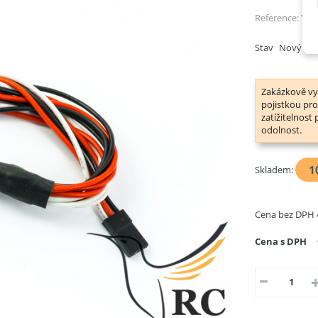
Reference:
YC-
Stav
Nový pr
Zakázkově vy
pojistkou pro
zatížitelnost
odolnost.
1
Skladem:
Cena bez DPH
Cena s DPH