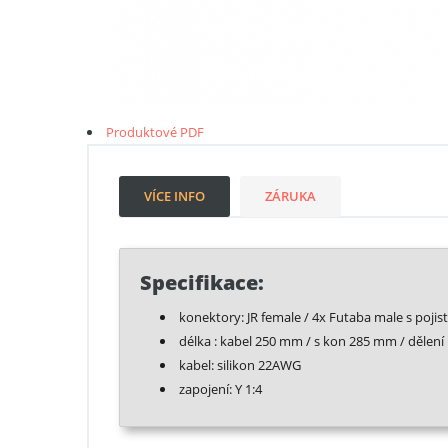
Produktové PDF
VÍCE INFO
ZÁRUKA
Specifikace:
konektory: JR female / 4x Futaba male s pojis
délka : kabel 250 mm / s kon 285 mm / dělen
kabel: silikon 22AWG
zapojení: Y 1:4