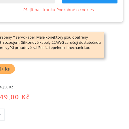
E-1-4
Přejít na stránku Podrobně o cookies
odukt
ráběný Y servokabel. Male konektory jsou opatřeny
ti rozpojení. Silikonové kabely 22AWG zaručují dostatečnou
 pro vyšší proudové zatížení a tepelnou i mechanickou
0+
ks
40,50 Kč
49,00 Kč