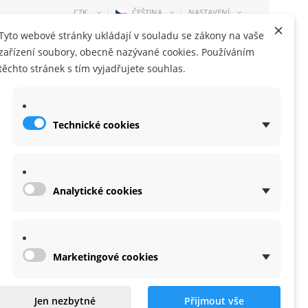
CZK
ČEŠTINA
NASTAVENÍ
×
Tyto webové stránky ukládají v souladu se zákony na vaše
zařízení soubory, obecně nazývané cookies. Používáním
těchto stránek s tím vyjadřujete souhlas.
Technické cookies
NÁKUPNÍ KOŠÍK
0 KUS
-
0,00 KČ
Analytické cookies
Marketingové cookies
1:4 prodl. 250mm
Jen nezbytné
Přijmout vše