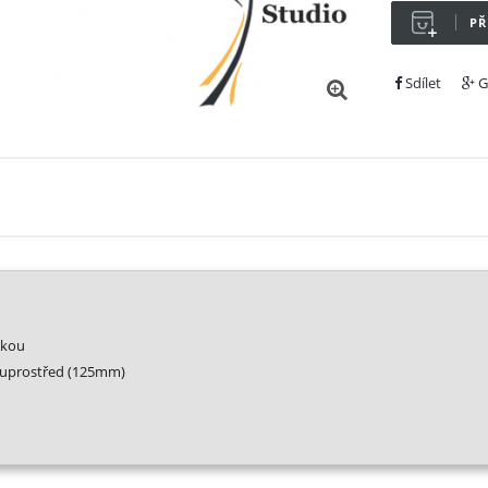
PŘ
Sdílet
G
tkou
í uprostřed (125mm)