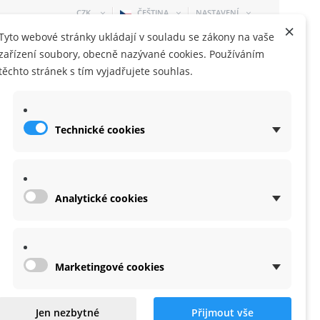
CZK
ČEŠTINA
NASTAVENÍ
×
Tyto webové stránky ukládají v souladu se zákony na vaše
zařízení soubory, obecně nazývané cookies. Používáním
těchto stránek s tím vyjadřujete souhlas.
Technické cookies
NÁKUPNÍ KOŠÍK
0 KUS
-
0,00 KČ
Analytické cookies
Marketingové cookies
elné kovové slidery, pár
Jen nezbytné
Přijmout vše