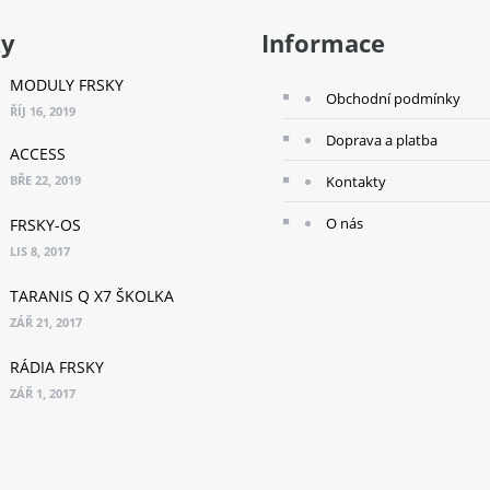
ky
Informace
MODULY FRSKY
Obchodní podmínky
ŘÍJ 16, 2019
Doprava a platba
ACCESS
BŘE 22, 2019
Kontakty
O nás
FRSKY-OS
LIS 8, 2017
TARANIS Q X7 ŠKOLKA
ZÁŘ 21, 2017
RÁDIA FRSKY
ZÁŘ 1, 2017