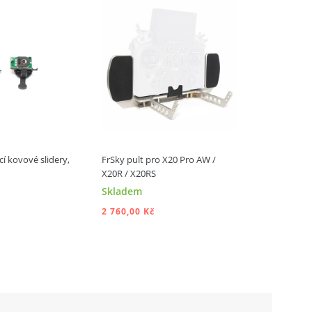
 kovové slidery,
FrSky pult pro X20 Pro AW /
Ochranné sk
X20R / X20RS
Skladem
Není skl
2 760,00 Kč
260,00 Kč
DAT DO KOŠÍKU
PŘIDAT DO KOŠÍKU