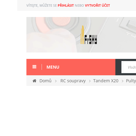
VÍTEJTE, MŮŽETE SE
PŘIHLÁSIT
NEBO
VYTVOŘIT ÚČET
MENU
Domů
RC soupravy
Tandem X20
Pulty