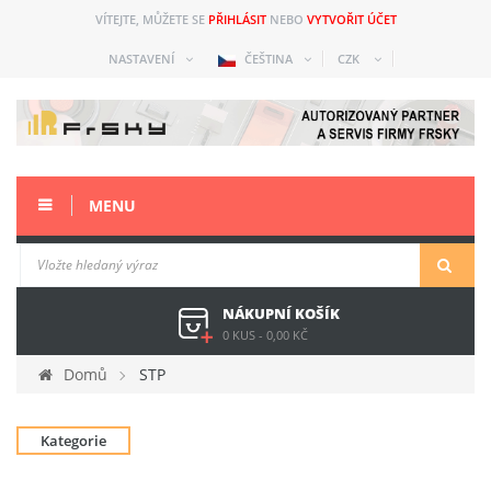
VÍTEJTE, MŮŽETE SE
PŘIHLÁSIT
NEBO
VYTVOŘIT ÚČET
NASTAVENÍ
ČEŠTINA
CZK
MENU
NÁKUPNÍ KOŠÍK
0 KUS
-
0,00 KČ
Domů
STP
Kategorie