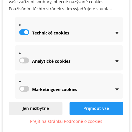
vaše zařízení soubory, obecně nazývané cookies.
Používáním těchto stránek s tím vyjadřujete souhlas.
rám 120
Skladem
209,40 Kč
Technické cookies
Sleva!
Analytické cookies
PŘIDAT DO KOŠÍKU
Marketingové cookies
Jen nezbytné
Přijmout vše
Přejít na stránku Podrobně o cookies