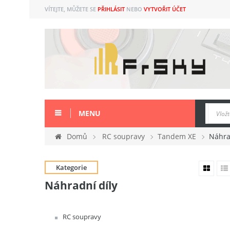
VÍTEJTE, MŮŽETE SE
PŘIHLÁSIT
NEBO
VYTVOŘIT ÚČET
MENU
Domů
RC soupravy
Tandem XE
Náhra
Kategorie
Náhradní díly
RC soupravy