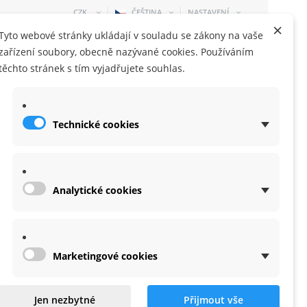
CZK
ČEŠTINA
NASTAVENÍ
×
Tyto webové stránky ukládají v souladu se zákony na vaše
zařízení soubory, obecně nazývané cookies. Používáním
těchto stránek s tím vyjadřujete souhlas.
Technické cookies
NÁKUPNÍ KOŠÍK
0 KUS
-
0,00 KČ
Analytické cookies
Marketingové cookies
Jen nezbytné
Přijmout vše