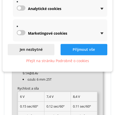
Analytické cookies
Specifikace:
Marketingové cookies
rozměry: 40 mm × 20 mm × 33,5 mm
hmotnost: 77,5 g
motor: brushless
Jen nezbytné
Přijmout vše
napětí: 4,8 - 8,4 V
Přejít na stránku Podrobně o cookies
max. frekvence: 333 Hz
proud zastavení: 6.50
A@6.0v / 8,0A@7.4v /
9.1A@8.4v
ozub: 6 mm 25T
Rychlost a síla
6 V
7,4 V
8,4 V
0.15 sec/60°
0.12 sec/60°
0.11 sec/60°