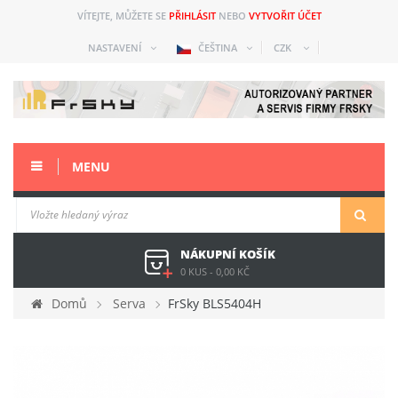
VÍTEJTE, MŮŽETE SE
PŘIHLÁSIT
NEBO
VYTVOŘIT ÚČET
NASTAVENÍ
ČEŠTINA
CZK
MENU
NÁKUPNÍ KOŠÍK
0 KUS
-
0,00 KČ
Domů
Serva
FrSky BLS5404H