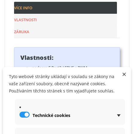
VÍCE INFO
VLASTNOSTI
ZÁRUKA
Vlastnosti:
podpora F.Port2 / SBUS a PWM
×
kovové převody a dvě ložiska v hliníkovém
Tyto webové stránky ukládají v souladu se zákony na
pouzdře
vaše zařízení soubory, obecně nazývané cookies.
HV 8,4 V
Používáním těchto stránek s tím vyjadřujete souhlas.
Hallův senzor
telemetrický alarm, přetížení proudu a
přehřátí
Technické cookies
aktualizovatelný FW
nastavitelné