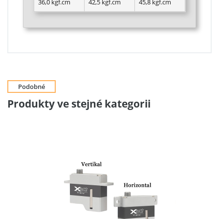
36,0 kgf.cm
42,5 kgf.cm
45,8 kgf.cm
Podobné
Produkty ve stejné kategorii