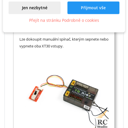
Jen nezbytné
Přijmout vše
Přejít na stránku Podrobně o cookies
Spínání vstupů XT30
Lze dokoupit manuální spínač, kterým sepnete nebo
vypnete oba XT30 vstupy.