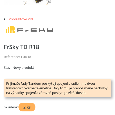
Produktové PDF
FrSky TD R18
Reference:
TDR18
Stav
Nový produkt
Přijímače řady Tandem poskytují spojení s rádiem na dvou
frekvencích včetně telemetrie. Díky tomu je přenos méně náchylný
na výpadky spojení a zároveň poskytuje větší dosah.
2
ks
Skladem: