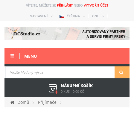
VÍTEJTE, MŮŽETE SE
PŘIHLÁSIT
NEBO
VYTVOŘIT ÚČET
NASTAVENÍ
ČEŠTINA
CZK
MENU
NÁKUPNÍ KOŠÍK
0 KUS
-
0,00 KČ
Domů
Přijímače
Tandem 2.4Ghz & 900MHz
FrSky TD R18