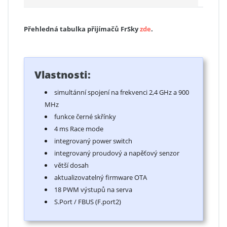
Přehledná tabulka přijímačů FrSky
zde
.
Vlastnosti:
simultánní spojení na frekvenci 2,4 GHz a 900
MHz
funkce černé skřínky
4 ms Race mode
integrovaný power switch
integrovaný proudový a napěťový senzor
větší dosah
aktualizovatelný firmware OTA
18 PWM výstupů na serva
S.Port / FBUS (F.port2)