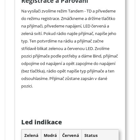
Registrace a Párování
Na vysílači zvolíme režim Tandem - TD a přivedeme
do režimu registrace. Zmáčkneme a držíme tlačítko
na přijímači, přivedeme napájení, LED červená a
zelená svítí. Pokud rádio najde přijímač, napíše jeho
typ. Ten potvrdíme na rádiu a přijímač začne
střídavě blikat zelenou a červenou LED. Zvolíme
pozici přijímače podle potřeby a dáme Bind, přijímač
odpojíme od napájení a opět zapojíme do napájení
(bez tlačítka), rádio opět napíše typ přijímače a ten
odsouhlasíme. Přijímač zůstane zapsán v dané
pozici.
Led indikace
Zelená
Modrá
Červená
Status