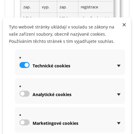
zap.
vyp.
zap.
registrace
bliká
vyp.
bliká
ukončená registrace
×
Tyto webové stránky ukládají v souladu se zákony na
zap.
vyp.
zap.
párování
vaše zařízení soubory, obecně nazývané cookies.
Používáním těchto stránek s tím vyjadřujete souhlas.
zap.
bliká
vyp.
ukončené párování
zap.
bliká
vyp.
běžný režim
vyp.
vyp.
zap.
failsafe
Technické cookies
Analytické cookies
Failsafe
Marketingové cookies
Spárujte přijímač. Nastavení se provádí přes menu
rádia.