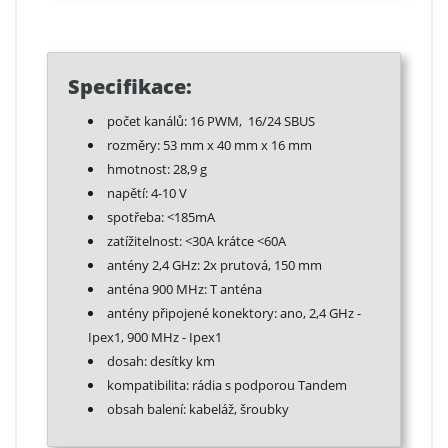
Specifikace:
počet kanálů: 16 PWM, 16/24 SBUS
rozměry: 53 mm x 40 mm x 16 mm
hmotnost: 28,9 g
napětí: 4-10 V
spotřeba: <185mA
zatížitelnost: <30A krátce <60A
antény 2,4 GHz: 2x prutová, 150 mm
anténa 900 MHz: T anténa
antény připojené konektory: ano, 2,4 GHz -
Ipex1, 900 MHz - Ipex1
dosah: desítky km
kompatibilita: rádia s podporou Tandem
obsah balení: kabeláž, šroubky