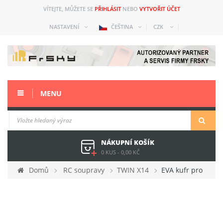
VÍTEJTE, MŮŽETE SE
PŘIHLÁSIT
NEBO
VYTVOŘIT ÚČET
NASTAVENÍ
ČEŠTINA
CZK
MENU
NÁKUPNÍ KOŠÍK
0 KUS
-
0,00 KČ
Domů
RC soupravy
TWIN X14
EVA kufr pro
X14