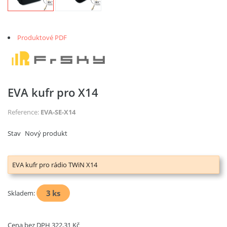
Produktové PDF
EVA kufr pro X14
Reference:
EVA-SE-X14
Stav
Nový produkt
EVA kufr pro rádio TWiN X14
3
ks
Skladem:
Cena bez DPH
322,31 Kč