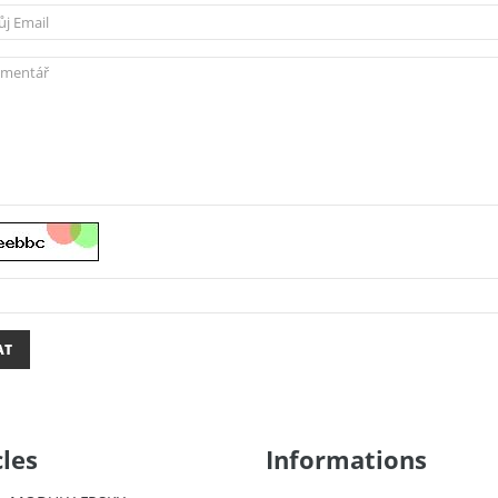
AT
cles
Informations