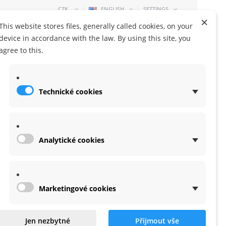
CZK
ENGLISH
SETTINGS
×
This website stores files, generally called cookies, on your
device in accordance with the law. By using this site, you
agree to this.
Technické cookies
SHOPPING CART
0 ITEM
-
0,00 KČ
Analytické cookies
Marketingové cookies
Jen nezbytné
Přijmout vše