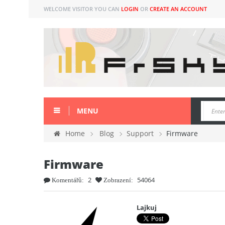
WELCOME VISITOR YOU CAN
LOGIN
OR
CREATE AN ACCOUNT
MENU
Home
Blog
Support
Firmware
Firmware
2
54064
Komentářů:
Zobrazení:
Lajkuj