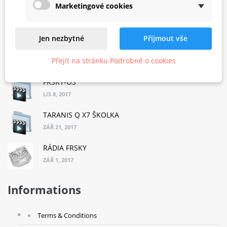
Marketingové cookies
MODULY FRSKY
ŘÍJ 16, 2019
Jen nezbytné
Přijmout vše
ACCESS
Přejít na stránku Podrobně o cookies
BŘE 22, 2019
FRSKY-OS
LIS 8, 2017
TARANIS Q X7 ŠKOLKA
ZÁŘ 21, 2017
RÁDIA FRSKY
ZÁŘ 1, 2017
Informations
Terms & Conditions