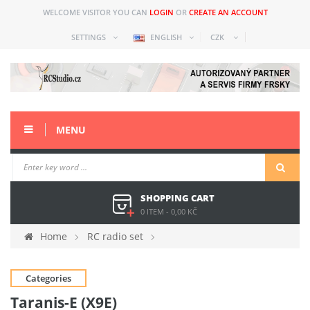
WELCOME VISITOR YOU CAN
LOGIN
OR
CREATE AN ACCOUNT
SETTINGS
ENGLISH
CZK
MENU
SHOPPING CART
0 ITEM
-
0,00 KČ
Home
RC radio set
Spare parts and acc older
Taranis-E (X9E)
Categories
Taranis-E (X9E)