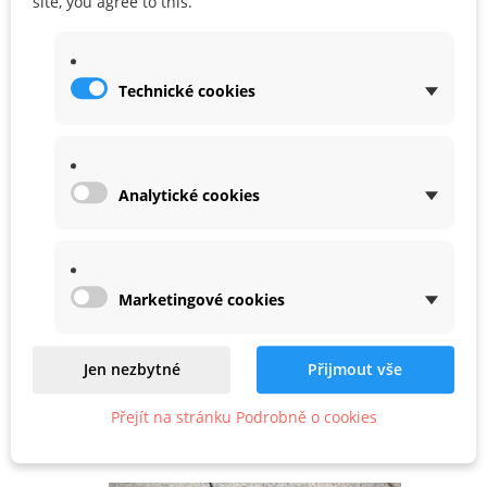
site, you agree to this.
ADD TO CART
Technické cookies
Analytické cookies
Marketingové cookies
FrSky Tandem XE Mod2 Black
On order
Jen nezbytné
Přijmout vše
15 890,00 Kč
Přejít na stránku Podrobně o cookies