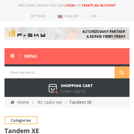
WELCOME VISITOR YOU CAN
LOGIN
OR
CREATE AN ACCOUNT
SETTINGS
ENGLISH
CZK
MENU
SHOPPING CART
0 ITEM
-
0,00 KČ
Home
RC radio set
Tandem XE
Categories
Tandem XE